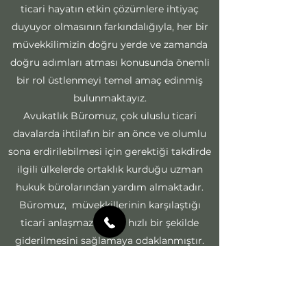
ticari hayatın etkin çözümlere ihtiyaç
duyuyor olmasının farkındalığıyla, her bir
müvekkilimizin doğru yerde ve zamanda
doğru adımları atması konusunda önemli
bir rol üstlenmeyi temel amaç edinmiş
bulunmaktayız.
Avukatlık Büromuz, çok uluslu ticari
davalarda ihtilafın bir an önce ve olumlu
sona erdirilebilmesi için gerektiği takdirde
ilgili ülkelerde ortaklık kurduğu uzman
hukuk bürolarından yardım almaktadır.
Büromuz, müvekkillerinin karşılaştığı
ticari anlaşmazlıkların hızlı bir şekilde
giderilmesini sağlamaya odaklanmıştır.
Ancak, büromuzun temel hedefi,
müvekkillerimizin karşılaşabilecekleri
ihtilafları daha önceden görüp, hızlı bir