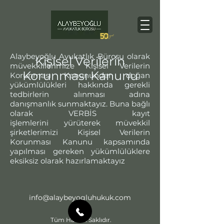
Alaybeyoğlu Avukatlık Bürosu olarak
Kişisel Verilerin
müvekkillerimize Kişisel Verilerin
Korunması Kanunu
Korunması Kanunundan doğan
yükümlülükleri hakkında gerekli
tedbirlerin alınması adına
danışmanlık sunmaktayız. Buna bağlı
olarak VERBİS kayıt
işlemlerini yürüterek müvekkil
şirketlerimizi Kişisel Verilerin
Korunması Kanunu kapsamında
yapılması gereken yükümlülüklere
eksiksiz olarak hazırlamaktayız
info@alaybeyogluhukuk.com
Tüm Hakları Saklıdır.