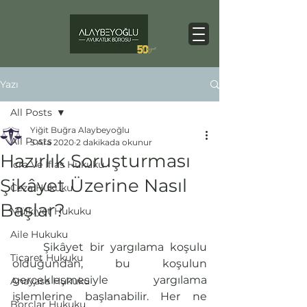
Yazı
All Posts
Yiğit Buğra Alaybeyoğlu
All Posts
5 Ara 2020
2 dakikada okunur
Hazırlık Soruşturması
İcra Ve İflas Hukuku
Şikâyet Üzerine Nasıl
Ceza Hukuku
Başlar?
Mülkiyet Hukuku
Aile Hukuku
	Şikâyet bir yargılama koşulu 
Ticaret Hukuku
olduğundan, bu koşulun 
gerçekleşmesiyle yargılama 
Anayasa Hukuku
işlemlerine başlanabilir. Her ne 
Borçlar Hukuku