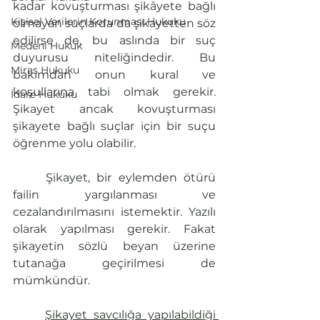
kadar kovuşturması şikâyete bağlı 
Kişisel Verilerin Korunması Hukuku
olmayan suçlarda da şikayetten söz 
edilirse de, bu aslında bir suç 
Medeni Hukuk
duyurusu niteliğindedir. Bu 
Miras Hukuku
bakımdan onun kural ve 
koşullarına tabi olmak gerekir. 
İdare Hukuku
Şikayet ancak kovuşturması 
şikayete bağlı suçlar için bir suçu 
öğrenme yolu olabilir.
	Şikayet, bir eylemden ötürü 
failin yargılanması ve 
cezalandırılmasını istemektir. Yazılı 
olarak yapılması gerekir. Fakat 
şikayetin sözlü beyan üzerine 
tutanağa geçirilmesi de 
mümkündür.
Şikayet savcılığa yapılabildiği 